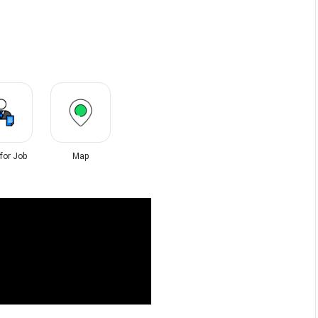
 for Job
Map