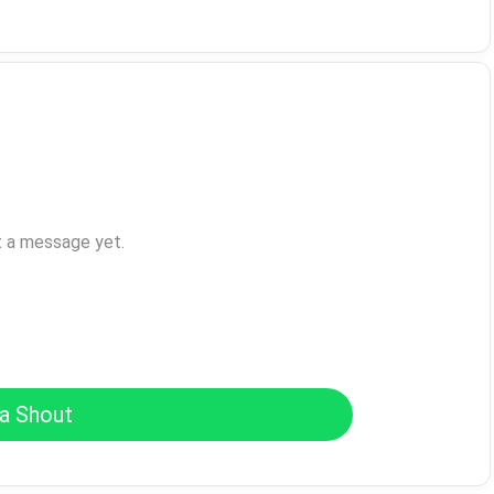
t a message yet.
a Shout