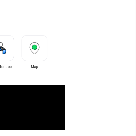
 for Job
Map