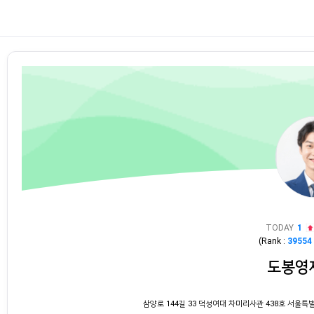
TODAY
1
(Rank :
39554
도봉영
삼양로 144길 33 덕성여대 차미리사관 438호 서울특별