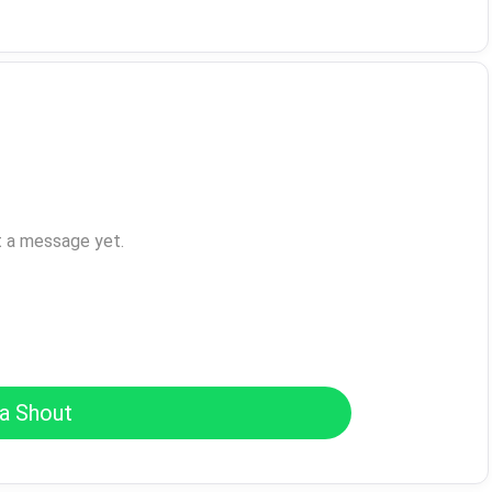
t a message yet.
a Shout