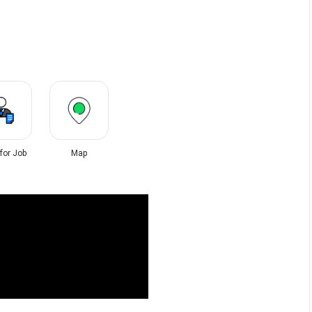
 for Job
Map