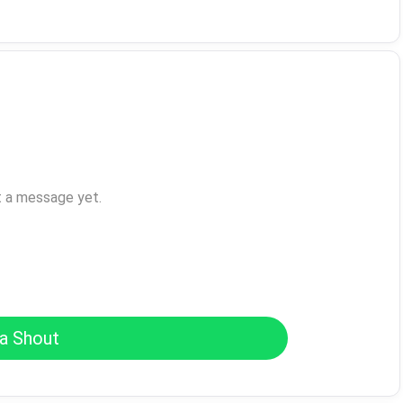
t a message yet.
a Shout