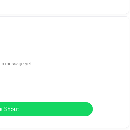
t a message yet.
a Shout