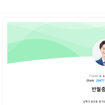
TODAY
4
(Rank :
23477
반월
상록구 본오동 경기도