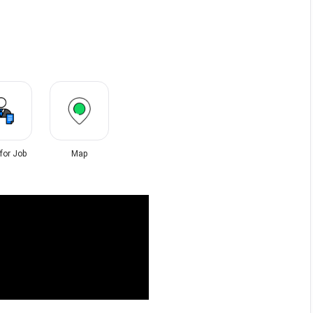
 for Job
Map