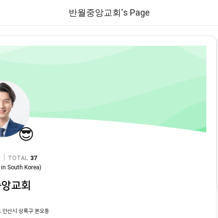
반월중앙교회's Page
😎
|
TOTAL
37
in
South Korea
)
중앙교회
 안산시 상록구 본오동