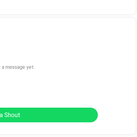
t a message yet.
a Shout