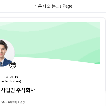
라온지오 농...'s Page
😎
|
TOTAL
19
5
in
South Korea
)
회사법인 주식회사
 4층 서울특별시 서초구