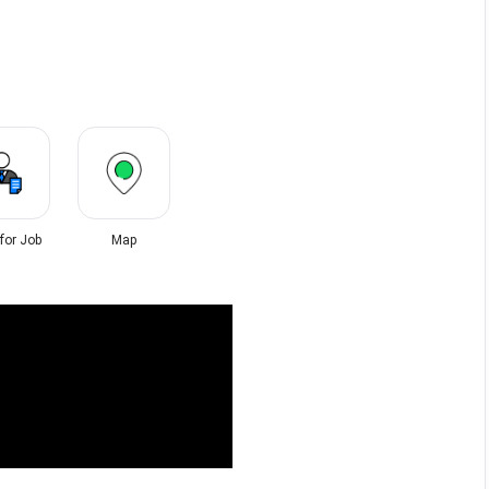
 for Job
Map