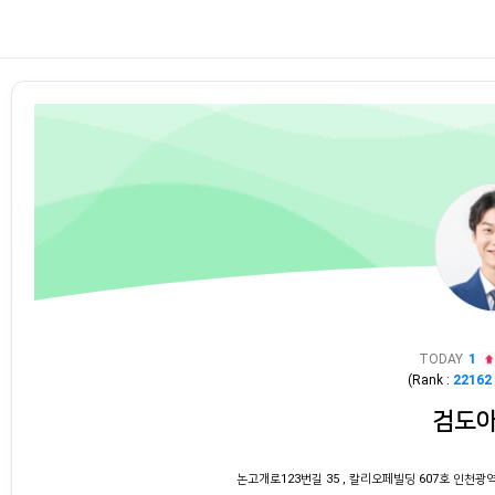
TODAY
1
(Rank :
22162
검도
논고개로123번길 35 , 칼리오페빌딩 607호 인천광역