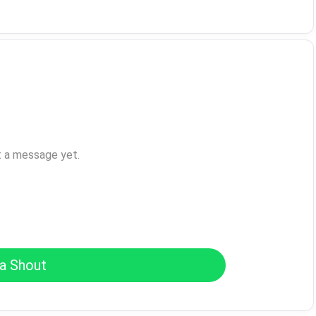
t a message yet.
a Shout