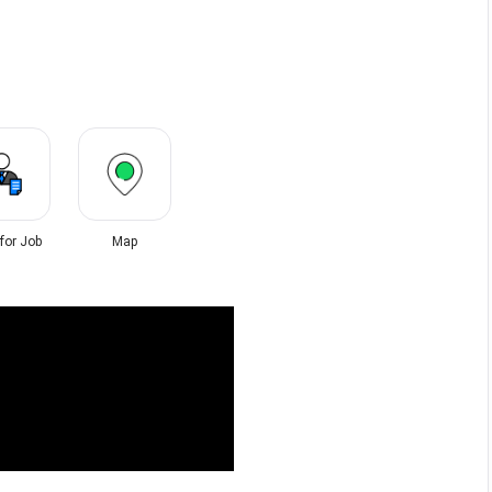
 for Job
Map