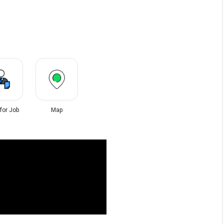
 for Job
Map