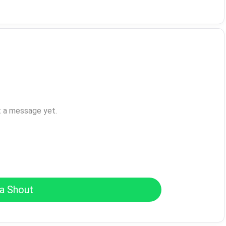
t a message yet.
a Shout