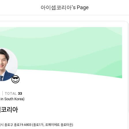
아이셉코리아's Page
😎
|
TOTAL
33
in
South Korea
)
셉코리아
시 종로구 종로19 A803 (종로1가, 르메이에르 종로타운)