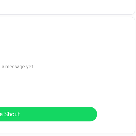
t a message yet.
a Shout