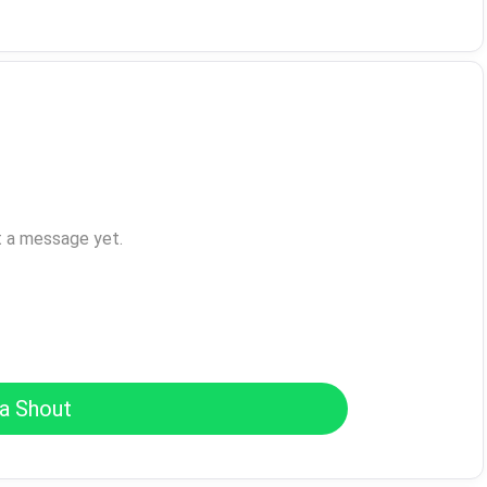
t a message yet.
a Shout