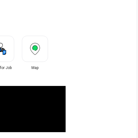
 for Job
Map