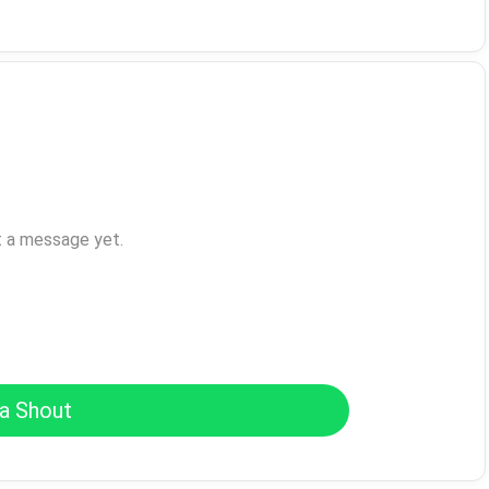
t a message yet.
a Shout