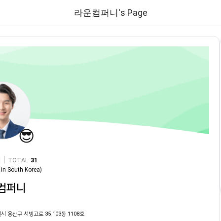
라운컴퍼니's Page
😎
|
TOTAL
31
in
South Korea
)
컴퍼니
시 용산구 서빙고로 35 103동 1108호