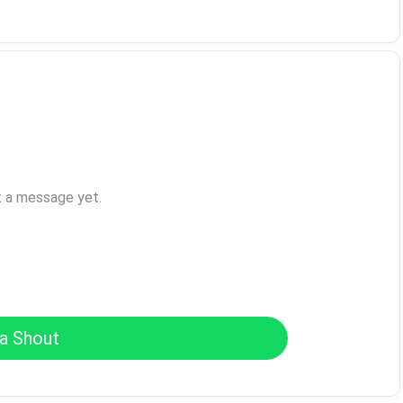
t a message yet.
a Shout